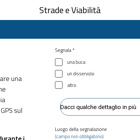
Strade e Viabilità
Segnala *
una buca
un disservizio
iare una
altro
one
ia
l GPS sul
Luogo della segnalazione
(campo non obbligatorio)
durante i