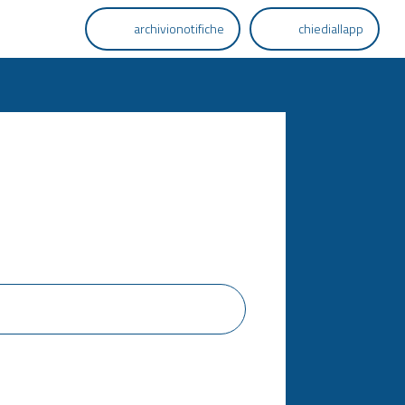
archivionotifiche
chiediallapp